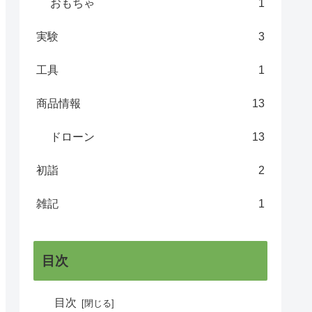
おもちゃ
1
実験
3
工具
1
商品情報
13
ドローン
13
初詣
2
雑記
1
目次
目次