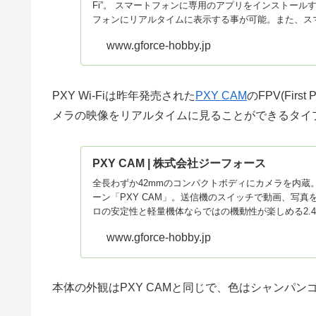
Fi”。 スマートフォンに専用のアプリをインストー
フォンにリアルタイムに表示する事が可能。また、スマ
www.gforce-hobby.jp
PXY Wi-Fiは昨年発売された
PXY CAM
のFPV(Fir
メラの映像をリアルタイムに見ることができるタイ
PXY CAM | 株式会社ジーフォース
全長わずか42mmのコンパクトボディにカメラを内蔵
ーン「PXY CAM」。送信機のスイッチで動画、写真
ロの安定性と軽量機体ならではの機動性が楽しめる2.4GH
www.gforce-hobby.jp
本体の外観はPXY CAMと同じで、色はシャンパン