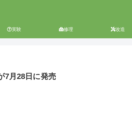
実験
修理
改造
iが7月28日に発売