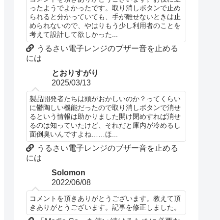
ったようでよかったです。取り消しボタンで止め
られると分かっていても、手が離せないときは止
められないので、やはりもう少し利用者のことを
考えて設計して欲しかった...
うるさい電子レンジのブザー音を止める
には
とおりすがり
2025/03/13
製品開発者たちは頭がおかしいのか？ってくらい
に鬱陶しい機能だったので取り消しボタンで消せ
るという情報は助かりました開け閉めすれば消せ
るのは知っていたけど、それだと庫内が冷めるし
面倒臭いんですよね……ほ...
うるさい電子レンジのブザー音を止める
には
Solomon
2022/06/08
コメントを頂きありがとうございます。教えて頂
きありがとうございます。記事を修正しました。