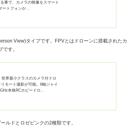
ルする事で、カメラの映像をスマート
ートフォンか...
st Person View)タイプです。FPVとはドローンに搭載されたカ
プです。
。世界最小クラスのカメラ付ドロ
をリモート撮影が可能。6軸ジャイ
z本格RCホビードロ...
ゴールドとロゼピンクの2種類です。