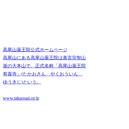
高尾山薬王院公式ホームページ
高尾山にある高尾山薬王院は真言宗智山
派の大本山で、正式名称「高尾山薬王院
有喜寺」(たかおさん やくおういん
ゆうきじ)という。
www.takaosan.or.jp