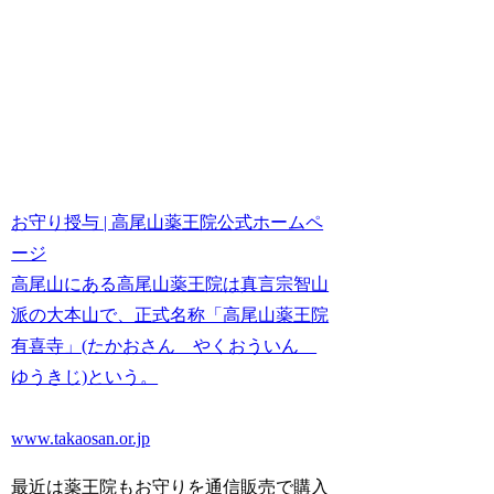
お守り授与 | 高尾山薬王院公式ホームペ
ージ
高尾山にある高尾山薬王院は真言宗智山
派の大本山で、正式名称「高尾山薬王院
有喜寺」(たかおさん やくおういん
ゆうきじ)という。
www.takaosan.or.jp
最近は薬王院もお守りを通信販売で購入