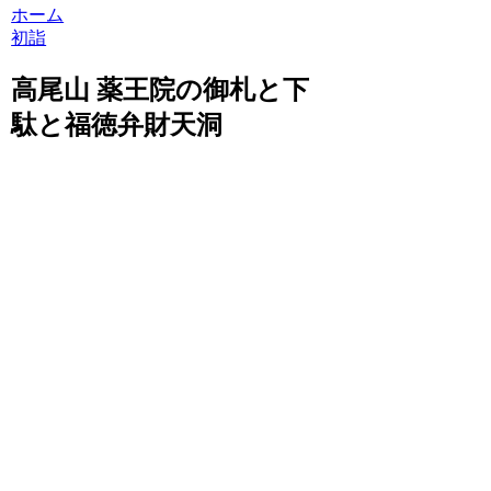
ホーム
初詣
高尾山 薬王院の御札と下
駄と福徳弁財天洞