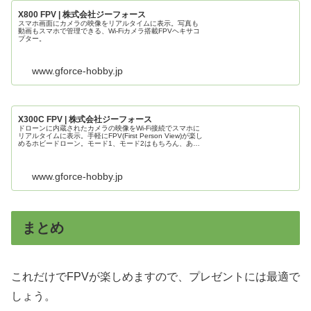
X800 FPV | 株式会社ジーフォース
スマホ画面にカメラの映像をリアルタイムに表示。写真も
動画もスマホで管理できる、Wi-Fiカメラ搭載FPVヘキサコ
プター。
www.gforce-hobby.jp
X300C FPV | 株式会社ジーフォース
ドローンに内蔵されたカメラの映像をWi-Fi接続でスマホに
リアルタイムに表示。手軽にFPV(First Person View)が楽し
めるホビードローン。モード1、モード2はもちろん、あら
ゆる操作モードに対応できる業界初のマルチモード送信機...
www.gforce-hobby.jp
まとめ
これだけでFPVが楽しめますので、プレゼントには最適で
しょう。