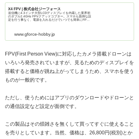
X4 FPV | 株式会社ジーフォース
送信機に4.3インチ大型LCDディスプレイを内蔵した業界初
のダブル2.4GHz FPVクアッドコプター。スマホも面倒な設
定を行う事なく、電源を入れるだけでいつでも簡単にFPV
システムを体感できます。
www.gforce-hobby.jp
FPV(First Person View)に対応したカメラ搭載ドローンは
いろいろ発売されていますが、見るためのディスプレイを
搭載すると価格が跳ね上がってしまうため、スマホを使う
ものが一般的です。
ただし、使うためにはアプリのダウンロードやドローンと
の通信設定など設定が面倒です。
この製品はその煩雑さを無くして買ってすぐに使えること
を売りとしています。当然、価格は、26,800円(税別)とか