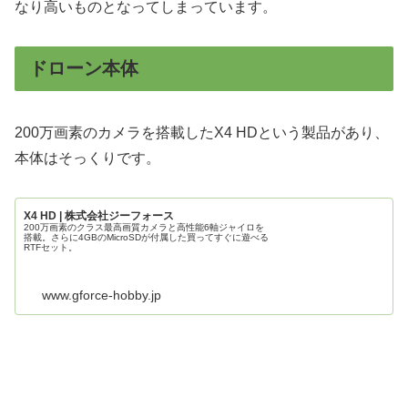
なり高いものとなってしまっています。
ドローン本体
200万画素のカメラを搭載したX4 HDという製品があり、
本体はそっくりです。
X4 HD | 株式会社ジーフォース
200万画素のクラス最高画質カメラと高性能6軸ジャイロを
搭載。さらに4GBのMicroSDが付属した買ってすぐに遊べる
RTFセット。
www.gforce-hobby.jp