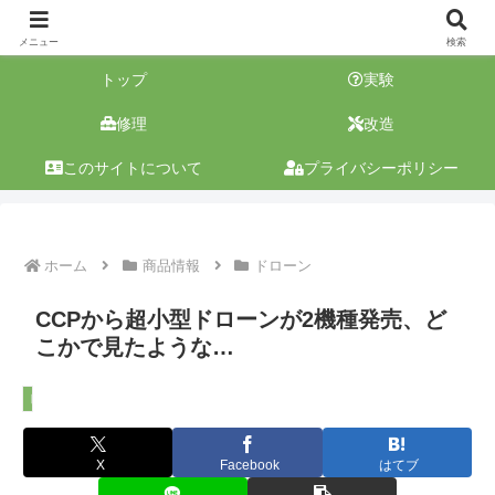
メニュー
検索
トップ
実験
修理
改造
このサイトについて
プライバシーポリシー
ホーム
商品情報
ドローン
CCPから超小型ドローンが2機種発売、ど
こかで見たような…
ドローン
X
Facebook
はてブ