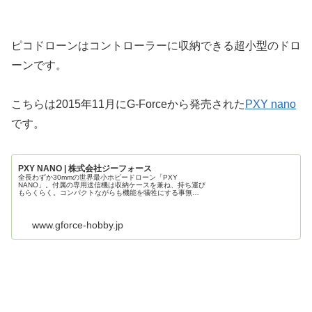
ピコドローンはコントローラーに収納できる超小型のドロ
ーンです。
こちらは2015年11月にG-Forceから発売された
PXY nano
です。
PXY NANO | 株式会社ジーフォース
全長わずか30mmの世界最小ホビードローン「PXY
NANO」。付属の専用送信機は収納ケースを兼ね、持ち運び
もらくらく。コンパクトながらも機能を犠牲にする事無
く、ホビードローンの持つあらゆる機能を実現します。
www.gforce-hobby.jp