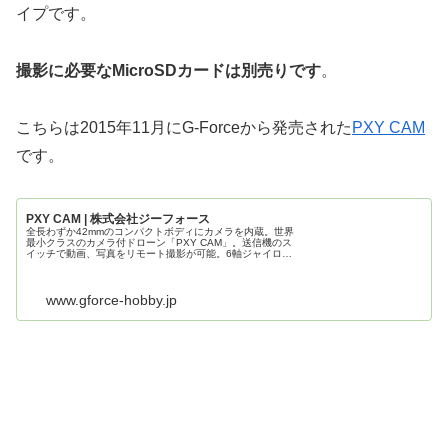
イプです。
撮影に必要なMicroSDカードは別売りです
。
こちらは2015年11月にG-Forceから発売された
PXY CAM
です。
PXY CAM | 株式会社ジーフォース
全長わずか42mmのコンパクトボディにカメラを内蔵。世界
最小クラスのカメラ付ドローン「PXY CAM」。送信機のス
イッチで動画、写真をリモート撮影が可能。6軸ジャイロの
安定性と軽量機体ならではの機動性が楽しめる2.4GHz本格
RCホビードロ...
www.gforce-hobby.jp