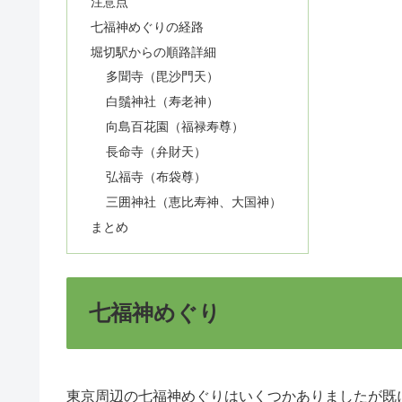
注意点
七福神めぐりの経路
堀切駅からの順路詳細
多聞寺（毘沙門天）
白鬚神社（寿老神）
向島百花園（福禄寿尊）
長命寺（弁財天）
弘福寺（布袋尊）
三囲神社（恵比寿神、大国神）
まとめ
七福神めぐり
東京周辺の七福神めぐりはいくつかありましたが既