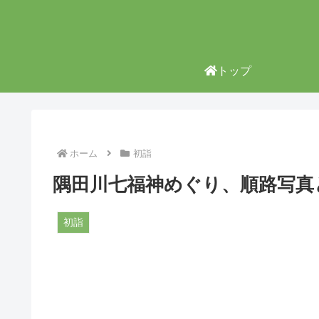
トップ
ホーム
初詣
隅田川七福神めぐり、順路写真
初詣