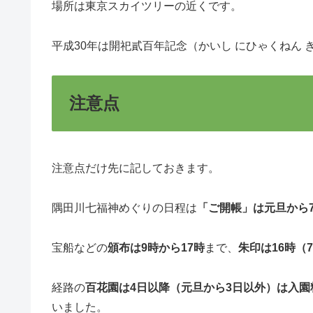
場所は東京スカイツリーの近くです。
平成30年は開祀貳百年記念（かいし にひゃくねん
注意点
注意点だけ先に記しておきます。
隅田川七福神めぐりの日程は
「ご開帳」は元旦から
宝船などの
頒布は9時から17時
まで、
朱印は16時（
経路の
百花園は4日以降（元旦から3日以外）は入園
いました。