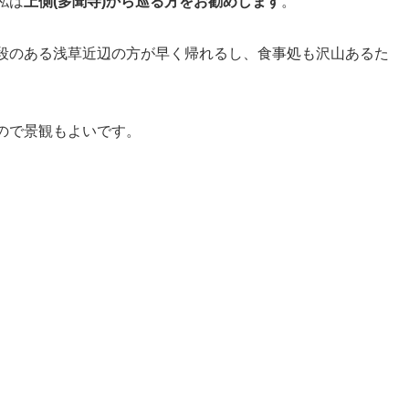
私は
上側(多聞寺)から巡る方をお勧めします
。
段のある浅草近辺の方が早く帰れるし、食事処も沢山あるた
ので景観もよいです。