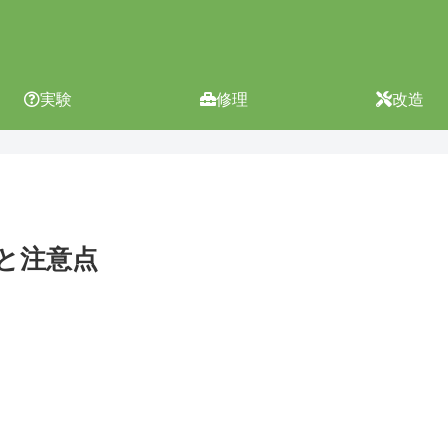
実験
修理
改造
と注意点