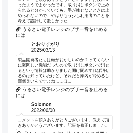
ったようでよかったです。取り消しボタンで止め
られると分かっていても、手が離せないときは止
められないので、やはりもう少し利用者のことを
考えて設計して欲しかった...
うるさい電子レンジのブザー音を止める
には
とおりすがり
2025/03/13
製品開発者たちは頭がおかしいのか？ってくらい
に鬱陶しい機能だったので取り消しボタンで消せ
るという情報は助かりました開け閉めすれば消せ
るのは知っていたけど、それだと庫内が冷めるし
面倒臭いんですよね……ほ...
うるさい電子レンジのブザー音を止める
には
Solomon
2022/06/08
コメントを頂きありがとうございます。教えて頂
きありがとうございます。記事を修正しました。