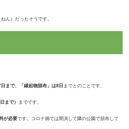
 きねん）だったそうです。
7日まで、「縁起物頒布」は8日
までとのことです。
7日まで）
までです。
料が必要
です。コロナ禍では閉演して隣の公園で頒布して