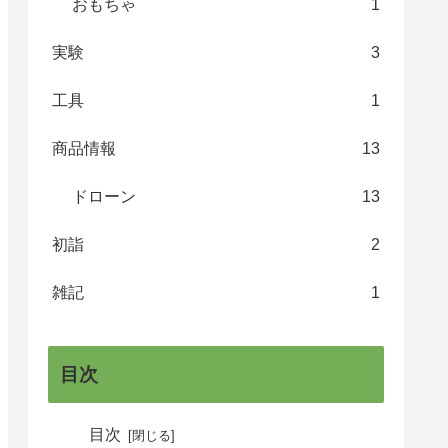
おもちゃ
1
実験
3
工具
1
商品情報
13
ドローン
13
初詣
2
雑記
1
目次
目次