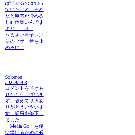
ば消せるのは知っ
ていたけど、それ
だと庫内が冷める
し面倒臭いんです
よね……ほ...
うるさい電子レン
ジのブザー音を止
めるには
Solomon
2022/06/08
コメントを頂きあ
りがとうございま
す。教えて頂きあ
りがとうございま
す。記事を修正し
ました。
「Media Go」を使
い続けるために必