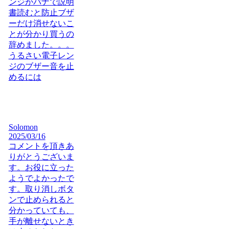
ンジがパナで説明
書読むと防止ブザ
ーだけ消せないこ
とが分かり買うの
辞めました。。。
うるさい電子レン
ジのブザー音を止
めるには
Solomon
2025/03/16
コメントを頂きあ
りがとうございま
す。お役に立った
ようでよかったで
す。取り消しボタ
ンで止められると
分かっていても、
手が離せないとき