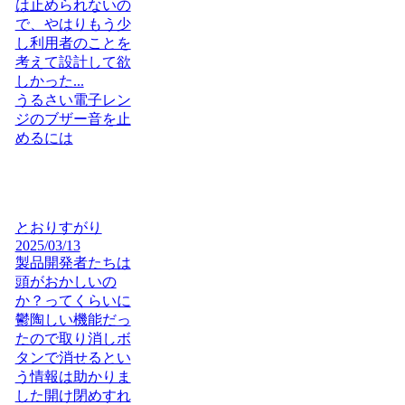
は止められないの
で、やはりもう少
し利用者のことを
考えて設計して欲
しかった...
うるさい電子レン
ジのブザー音を止
めるには
とおりすがり
2025/03/13
製品開発者たちは
頭がおかしいの
か？ってくらいに
鬱陶しい機能だっ
たので取り消しボ
タンで消せるとい
う情報は助かりま
した開け閉めすれ