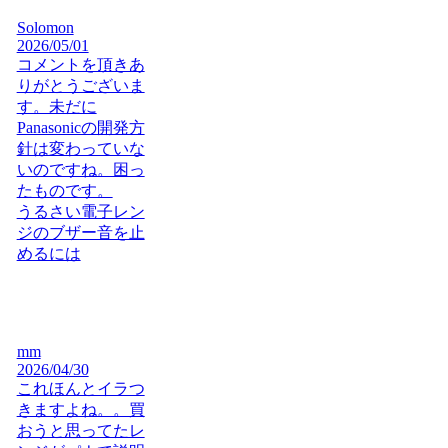
Solomon
2026/05/01
コメントを頂きあ
りがとうございま
す。未だに
Panasonicの開発方
針は変わっていな
いのですね。困っ
たものです。
うるさい電子レン
ジのブザー音を止
めるには
mm
2026/04/30
これほんとイラつ
きますよね。。買
おうと思ってたレ