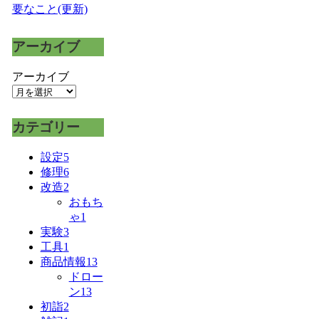
要なこと(更新)
アーカイブ
アーカイブ
カテゴリー
設定
5
修理
6
改造
2
おもち
ゃ
1
実験
3
工具
1
商品情報
13
ドロー
ン
13
初詣
2